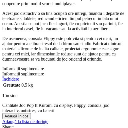
cooperare prin modul scor si multiplayer.
Acest joc distractiv o sa tina ocupati ore intregi, tinandu-i departe de
telefoane si tablete, reducand eficient timpul petrecut in fata unui
ecran. Acestia se pot juca fie singuri, fie cu prietenii sau parintii, fie
in interiorul casei, fie in vacante sau la activitati in aer liber.
De asemenea, consola Flippy este potrivita si pentru cei mari, un
ajutor pentru a elibra stresul de la birou sau studiu.Fabricat dintr-un
material siliconic de inalta calitate, proiectat ergonomic este sigur
pentru cei mici, iar dimensiunile reduse sunt de ajutor pentru ca
dumneavoastra sa va bucurati de joc oricand si oriunde.
Informații suplimentare
Informații suplimentare
Închidere
Greutate
0,5 kg
1 în stoc
Cantitate Joc Pop It Kuromi cu display, Flippy, consola, joc
interactiv, antistres, cu baterii
Adaugă în coș
Adaugă la lista de dorințe
Share: