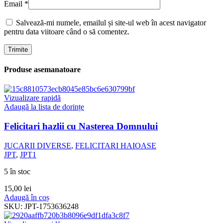
Email
*
Salvează-mi numele, emailul și site-ul web în acest navigator
pentru data viitoare când o să comentez.
Produse asemanatoare
Vizualizare rapidă
Adaugă la lista de dorințe
Felicitari hazlii cu Nasterea Domnului
JUCARII DIVERSE
,
FELICITARI HAIOASE
JPT
,
JPT1
5 în stoc
15,00
lei
Adaugă în coș
SKU:
JPT-1753636248