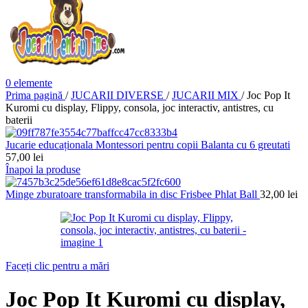
0
elemente
Prima pagină
/
JUCARII DIVERSE
/
JUCARII MIX
/
Joc Pop It
Kuromi cu display, Flippy, consola, joc interactiv, antistres, cu
baterii
Jucarie educaționala Montessori pentru copii Balanta cu 6 greutati
57,00
lei
Înapoi la produse
Minge zburatoare transformabila in disc Frisbee Phlat Ball
32,00
lei
Faceți clic pentru a mări
Joc Pop It Kuromi cu display,