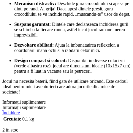
Mecanism distractiv:
Deschide gura crocodilului si apasa pe
dinti pe rand. Ai grija! Daca apesi dintele gresit, gura
crocodilului se va inchide rapid, „muscandu-te” usor de deget.
Suspans garantat:
Dintele care declanseaza inchiderea gurii
se schimba la fiecare runda, astfel incat jocul ramane mereu
imprevizibil.
Dezvoltare abilitati:
Ajuta la imbunatatirea reflexelor, a
coordonarii mana-ochi si a rabdarii celor mici.
Design compact si colorat:
Disponibil in diverse culori vii
(verde albastru roz), jocul are dimensiuni ideale (10x15x7 cm)
pentru a fi luat in vacante sau la petreceri.
Jocul nu necesita baterii, fiind gata de utilizare oricand. Este cadoul
ideal pentru micii aventurieri care adora jocurile dinamice de
societate!
Informații suplimentare
Informații suplimentare
Închidere
Greutate
0,1 kg
2 în stoc