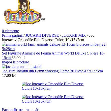
0
elemente
Prima pagină
/
JUCARII DIVERSE
/
JUCARII MIX
/
Joc
Interactiv Crocodile Bite Diverse Culori 10x15x7cm
Set Figurine Animale de Ferma Animal World Deluxe 5 Piese 13-
15cm
36,00
lei
Înapoi la produse
Joc Turn Instabil din Lemn Stacking Game 36 Piese 4.5x12.5cm
17,00
lei
Faceți clic pentru a mări