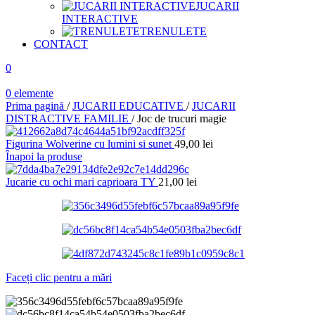
JUCARII
INTERACTIVE
TRENULETE
CONTACT
0
0
elemente
Prima pagină
/
JUCARII EDUCATIVE
/
JUCARII
DISTRACTIVE FAMILIE
/
Joc de trucuri magie
Figurina Wolverine cu lumini si sunet
49,00
lei
Înapoi la produse
Jucarie cu ochi mari caprioara TY
21,00
lei
Faceți clic pentru a mări