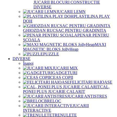
JUCARII BLOCURI CONSTRUCTIE
DIVERSE
JUCARII LEMN
PLASTILINA PLAY
DOH
GHIOZDAN RUCSAC PENTRU GRADINITA
PENAR PENTRU
SCOALA
MAXI
MAGNETIC BLOKS JollyHeap
PUZZLE
DIVERSE
Înapoi
JUCARII MIX
GADGETURI
CEAS COPII
FELICITARI HAIOASE
CAL,
PONEI PLUS JUCARIE CALARIT
JUCARII ANTISTRES
BRELOC
JUCARII
INTERACTIVE
TRENULETE