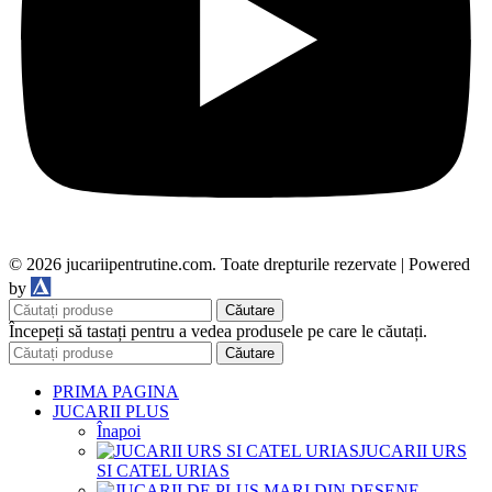
© 2026 jucariipentrutine.com. Toate drepturile rezervate | Powered
DDM
by
Căutare
Începeți să tastați pentru a vedea produsele pe care le căutați.
Căutare
PRIMA PAGINA
JUCARII PLUS
Înapoi
JUCARII URS
SI CATEL URIAS