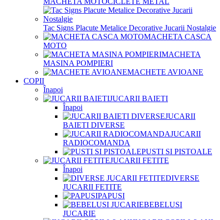
MACHETA MOTOCICLETE METAL
Tac Signs Placute Metalice Decorative Jucarii Nostalgie
MACHETA CASCA
MOTO
MACHETA
MASINA POMPIERI
MACHETE AVIOANE
COPII
Înapoi
JUCARII BAIETI
Înapoi
JUCARII
BAIETI DIVERSE
JUCARII
RADIOCOMANDA
PUSTI SI PISTOALE
JUCARII FETITE
Înapoi
DIVERSE
JUCARII FETITE
PAPUSI
BEBELUSI
JUCARIE