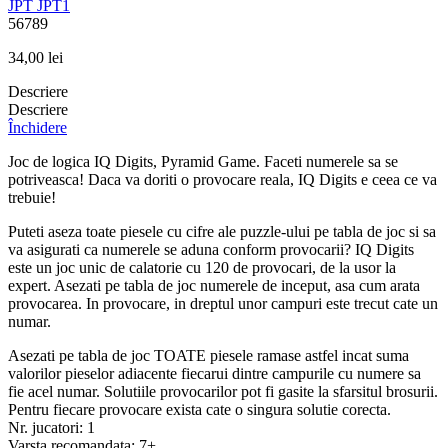
JPT
JPT1
56789
34,00
lei
Descriere
Descriere
Închidere
Joc de logica IQ Digits, Pyramid Game. Faceti numerele sa se
potriveasca! Daca va doriti o provocare reala, IQ Digits e ceea ce va
trebuie!
Puteti aseza toate piesele cu cifre ale puzzle-ului pe tabla de joc si sa
va asigurati ca numerele se aduna conform provocarii? IQ Digits
este un joc unic de calatorie cu 120 de provocari, de la usor la
expert. Asezati pe tabla de joc numerele de inceput, asa cum arata
provocarea. In provocare, in dreptul unor campuri este trecut cate un
numar.
Asezati pe tabla de joc TOATE piesele ramase astfel incat suma
valorilor pieselor adiacente fiecarui dintre campurile cu numere sa
fie acel numar. Solutiile provocarilor pot fi gasite la sfarsitul brosurii.
Pentru fiecare provocare exista cate o singura solutie corecta.
Nr. jucatori: 1
Varsta recomandata: 7+