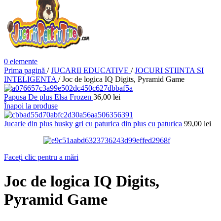
0
elemente
Prima pagină
/
JUCARII EDUCATIVE
/
JOCURI STIINTA SI
INTELIGENTA
/
Joc de logica IQ Digits, Pyramid Game
Papusa De plus Elsa Frozen
36,00
lei
Înapoi la produse
Jucarie din plus husky gri cu paturica din plus cu paturica
99,00
lei
Faceți clic pentru a mări
Joc de logica IQ Digits,
Pyramid Game