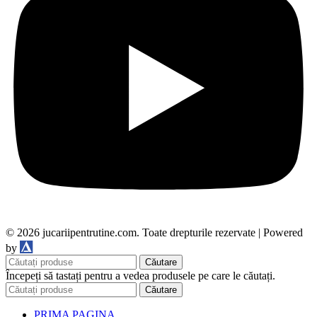
© 2026 jucariipentrutine.com. Toate drepturile rezervate | Powered
DDM
by
Căutare
Începeți să tastați pentru a vedea produsele pe care le căutați.
Căutare
PRIMA PAGINA