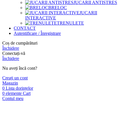
JUCARII ANTISTRES
BRELOC
JUCARII
INTERACTIVE
TRENULETE
CONTACT
Autentificare / Înregistrare
Coș de cumpărături
Închidere
Conectați-vă
Închidere
Nu aveți încă cont?
Creați un cont
Magazin
0
Lista dorințelor
0
elemente
Cart
Contul meu