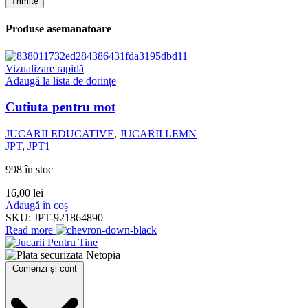
Produse asemanatoare
Vizualizare rapidă
Adaugă la lista de dorințe
Cutiuta pentru mot
JUCARII EDUCATIVE
,
JUCARII LEMN
JPT
,
JPT1
998 în stoc
16,00
lei
Adaugă în coș
SKU:
JPT-921864890
Read more
Comenzi și cont