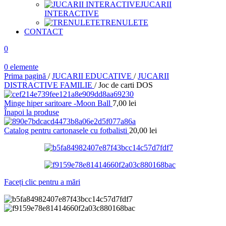
JUCARII
INTERACTIVE
TRENULETE
CONTACT
0
0
elemente
Prima pagină
/
JUCARII EDUCATIVE
/
JUCARII
DISTRACTIVE FAMILIE
/
Joc de carti DOS
Minge hiper saritoare -Moon Ball
7,00
lei
Înapoi la produse
Catalog pentru cartonasele cu fotbalisti
20,00
lei
Faceți clic pentru a mări