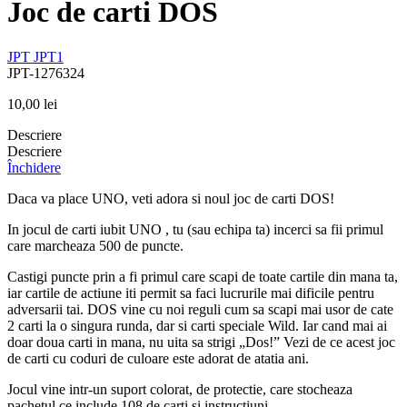
Joc de carti DOS
JPT
JPT1
JPT-1276324
10,00
lei
Descriere
Descriere
Închidere
Daca va place UNO, veti adora si noul joc de carti DOS!
In jocul de carti iubit UNO , tu (sau echipa ta) incerci sa fii primul
care marcheaza 500 de puncte.
Castigi puncte prin a fi primul care scapi de toate cartile din mana ta,
iar cartile de actiune iti permit sa faci lucrurile mai dificile pentru
adversarii tai. DOS vine cu noi reguli cum sa scapi mai usor de cate
2 carti la o singura runda, dar si carti speciale Wild. Iar cand mai ai
doar doua carti in mana, nu uita sa strigi „Dos!” Vezi de ce acest joc
de carti cu coduri de culoare este adorat de atatia ani.
Jocul vine intr-un suport colorat, de protectie, care stocheaza
pachetul ce include 108 de carti si instructiuni.