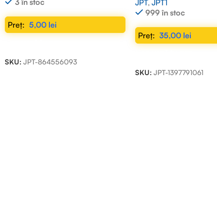
3 în stoc
JPT
,
JPT1
999 în stoc
5,00
lei
35,00
lei
ADAUGĂ ÎN COȘ
ADAUGĂ ÎN COȘ
SKU:
JPT-864556093
SKU:
JPT-1397791061
Read more