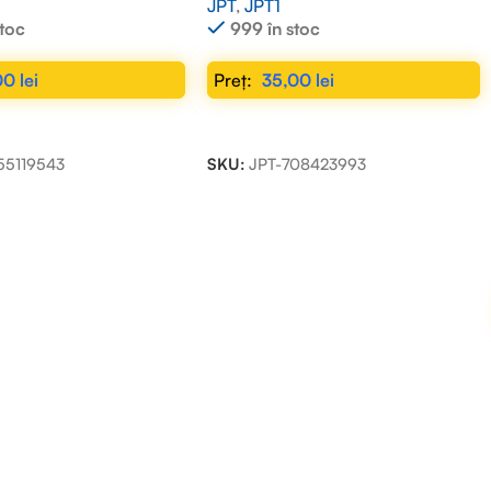
JPT
,
JPT1
stoc
999 în stoc
00
lei
35,00
lei
N COȘ
ADAUGĂ ÎN COȘ
55119543
SKU:
JPT-708423993