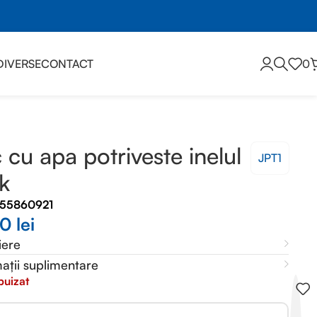
DIVERSE
CONTACT
0
 cu apa potriveste inelul
JPT1
k
655860921
00
lei
iere
ații suplimentare
puizat