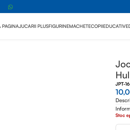
sApp
 PAGINA
JUCARII PLUS
FIGURINE
MACHETE
COPII
EDUCATIVE
ulk
Joc
Hul
JPT-1
10,
Descr
Inform
Stoc e