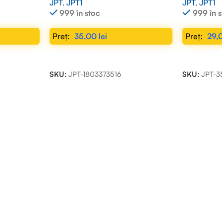
JPT
,
JPT1
JPT
,
JPT1
999 în stoc
999 în 
35,00
lei
29,
ADAUGĂ ÎN COȘ
ADAUGĂ Î
SKU:
JPT-1803373516
SKU:
JPT-3