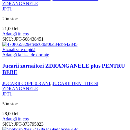
ZDRANGANELE
JPT1
2 în stoc
21,00
lei
Adaugă în coș
SKU:
JPT-568438451
Vizualizare rapidă
Adaugă la lista de dorințe
Jucarii zornaitori ZDRANGANELE plus PENTRU
BEBE
JUCARII COPII 0-3 ANI
,
JUCARII DENTITIE SI
ZDRANGANELE
JPT1
5 în stoc
28,00
lei
Adaugă în coș
SKU:
JPT-373795823