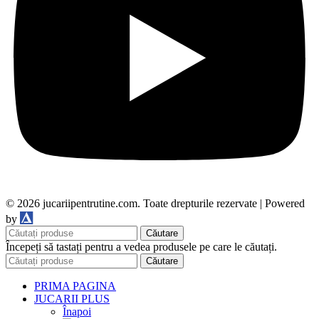
© 2026 jucariipentrutine.com. Toate drepturile rezervate | Powered
DDM
by
Căutare
Începeți să tastați pentru a vedea produsele pe care le căutați.
Căutare
PRIMA PAGINA
JUCARII PLUS
Înapoi