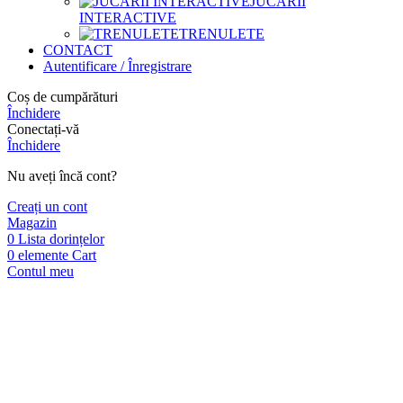
JUCARII
INTERACTIVE
TRENULETE
CONTACT
Autentificare / Înregistrare
Coș de cumpărături
Închidere
Conectați-vă
Închidere
Nu aveți încă cont?
Creați un cont
Magazin
0
Lista dorințelor
0
elemente
Cart
Contul meu