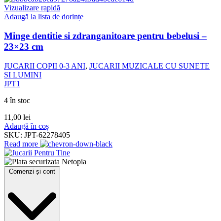
Vizualizare rapidă
Adaugă la lista de dorințe
Minge dentitie si zdranganitoare pentru bebelusi –
23×23 cm
JUCARII COPII 0-3 ANI
,
JUCARII MUZICALE CU SUNETE
SI LUMINI
JPT1
4 în stoc
11,00
lei
Adaugă în coș
SKU:
JPT-62278405
Read more
Comenzi și cont