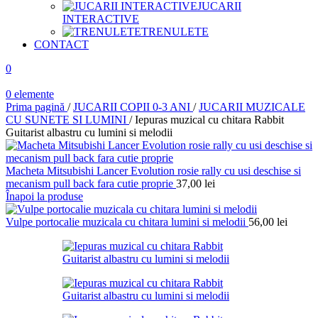
JUCARII
INTERACTIVE
TRENULETE
CONTACT
0
0
elemente
Prima pagină
/
JUCARII COPII 0-3 ANI
/
JUCARII MUZICALE
CU SUNETE SI LUMINI
/
Iepuras muzical cu chitara Rabbit
Guitarist albastru cu lumini si melodii
Macheta Mitsubishi Lancer Evolution rosie rally cu usi deschise si
mecanism pull back fara cutie proprie
37,00
lei
Înapoi la produse
Vulpe portocalie muzicala cu chitara lumini si melodii
56,00
lei