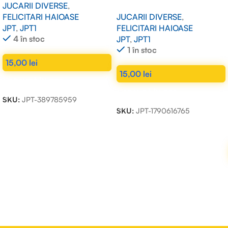
JUCARII DIVERSE
,
FELICITARI HAIOASE
JUCARII DIVERSE
,
JPT
,
JPT1
FELICITARI HAIOASE
4 în stoc
JPT
,
JPT1
1 în stoc
15,00
lei
15,00
lei
ADAUGĂ ÎN COȘ
ADAUGĂ ÎN COȘ
SKU:
JPT-389785959
SKU:
JPT-1790616765
Read more