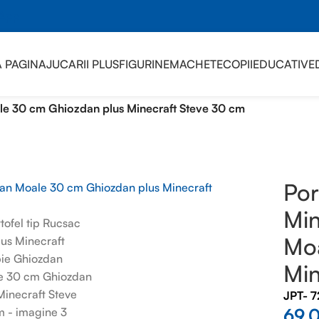
sApp
 PAGINA
JUCARII PLUS
FIGURINE
MACHETE
COPII
EDUCATIVE
TRU GRADINITA
/
ale 30 cm Ghiozdan plus Minecraft Steve 30 cm
Por
Min
Moa
Min
JPT- 
69,