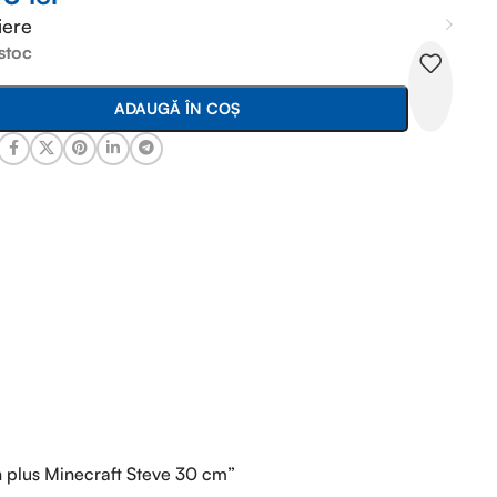
iere
 stoc
ADAUGĂ ÎN COȘ
n plus Minecraft Steve 30 cm”