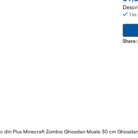
Descr
1 în
Share:
ucsac din Plus Minecraft Zombie Ghiozdan Moale 30 cm Ghiozda