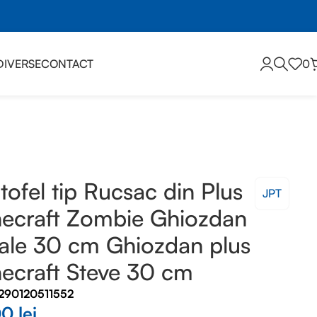
DIVERSE
CONTACT
0
tofel tip Rucsac din Plus
JPT
ecraft Zombie Ghiozdan
le 30 cm Ghiozdan plus
ecraft Steve 30 cm
7290120511552
00
lei