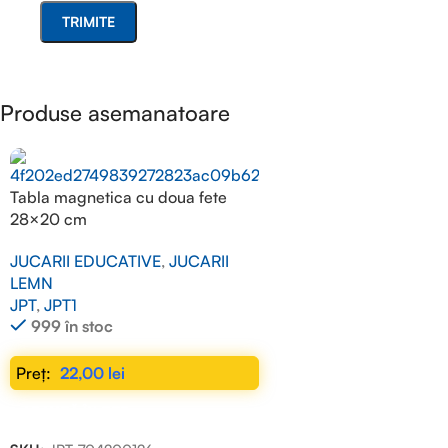
Produse asemanatoare
Tabla magnetica cu doua fete
28×20 cm
JUCARII EDUCATIVE
,
JUCARII
LEMN
JPT
,
JPT1
999 în stoc
22,00
lei
ADAUGĂ ÎN COȘ