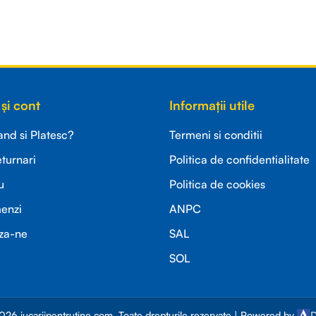
și cont
Informații utile
d si Platesc?
Termeni si conditii
eturnari
Politica de confidentialitate
u
Politica de cookies
menzi
ANPC
za-ne
SAL
SOL
026 jucariipentrutine.com. Toate drepturile rezervate | Powered by