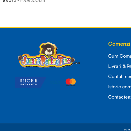
SKU:
JPT-704200126
Read more
Comenzi 
Cum Coman
Livrari & R
Contul me
Istoric co
Contactea
© 2