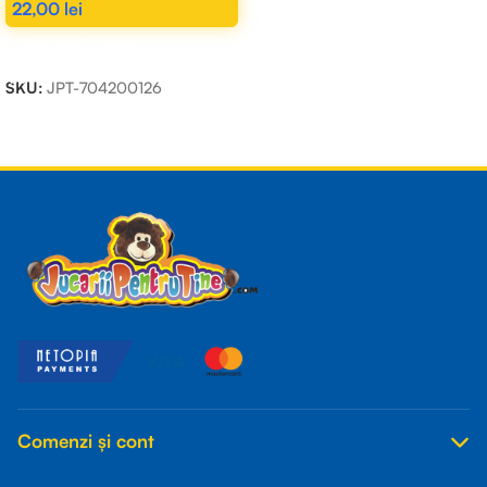
22,00
lei
ADAUGĂ ÎN COȘ
SKU:
JPT-704200126
Read more
Comenzi și cont