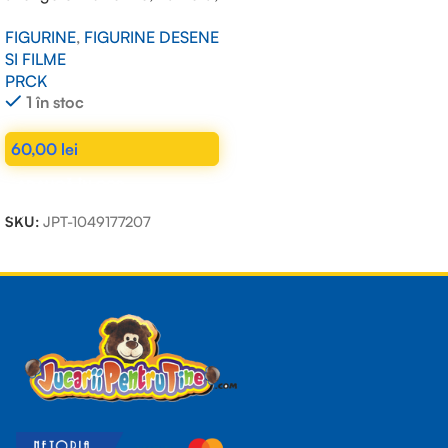
Thanos
FIGURINE
,
FIGURINE DESENE
SI FILME
PRCK
1 în stoc
60,00
lei
ADAUGĂ ÎN COȘ
SKU:
JPT-1049177207
Read more