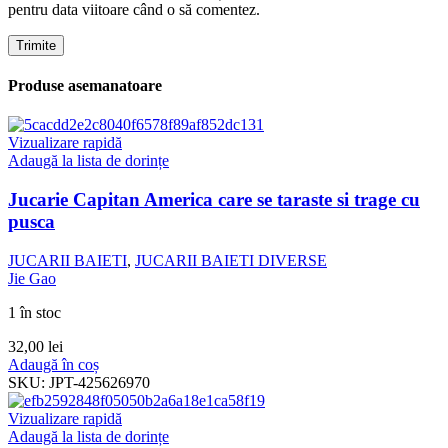
pentru data viitoare când o să comentez.
Produse asemanatoare
Vizualizare rapidă
Adaugă la lista de dorințe
Jucarie Capitan America care se taraste si trage cu
pusca
JUCARII BAIETI
,
JUCARII BAIETI DIVERSE
Jie Gao
1 în stoc
32,00
lei
Adaugă în coș
SKU:
JPT-425626970
Vizualizare rapidă
Adaugă la lista de dorințe