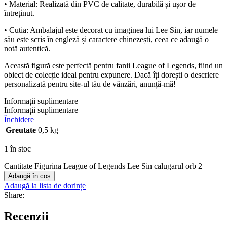
•
Material
: Realizată din PVC de calitate, durabilă și ușor de
întreținut.
•
Cutia
: Ambalajul este decorat cu imaginea lui Lee Sin, iar numele
său este scris în engleză și caractere chinezești, ceea ce adaugă o
notă autentică.
Această figură este perfectă pentru fanii League of Legends, fiind un
obiect de colecție ideal pentru expunere. Dacă îți dorești o descriere
personalizată pentru site-ul tău de vânzări, anunță-mă!
Informații suplimentare
Informații suplimentare
Închidere
Greutate
0,5 kg
1 în stoc
Cantitate Figurina League of Legends Lee Sin calugarul orb 2
Adaugă în coș
Adaugă la lista de dorințe
Share:
Recenzii