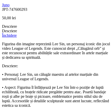
Juno
JPT-747600293
50,00
lei
Descriere
Descriere
Închidere
Figurina din imagine reprezintă
Lee Sin
, un personaj iconic din jocul
video
League of Legends
. Este cunoscut drept „Călugărul orb” și
este recunoscut pentru abilitățile sale extraordinare în artele marțiale
și dedicarea sa spirituală.
Descriere:
•
Personaj
: Lee Sin, un călugăr maestru al artelor marțiale din
universul League of Legends.
•
Aspect
: Figurina îl înfățișează pe Lee Sin într-o poziție de luptă
echilibrată, cu brațele ridicate pregătite pentru atac. Poartă bandaje
roșii și albe pe brațe și picioare, emblematice pentru stilul său de
luptă. Accesoriile și detaliile sculpturale sunt atent lucrate, reflectând
estetica sa iconică.