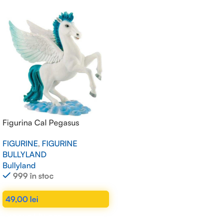
Figurina Cal Pegasus
FIGURINE
,
FIGURINE
BULLYLAND
Bullyland
999 în stoc
49,00
lei
ADAUGĂ ÎN COȘ