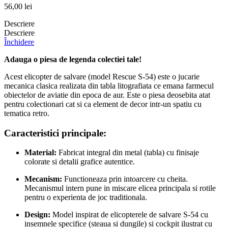
56,00
lei
Descriere
Descriere
Închidere
Adauga o piesa de legenda colectiei tale!
Acest elicopter de salvare (model Rescue S-54) este o jucarie
mecanica clasica realizata din tabla litografiata ce emana farmecul
obiectelor de aviatie din epoca de aur. Este o piesa deosebita atat
pentru colectionari cat si ca element de decor intr-un spatiu cu
tematica retro.
Caracteristici principale:
Material:
Fabricat integral din metal (tabla) cu finisaje
colorate si detalii grafice autentice.
Mecanism:
Functioneaza prin intoarcere cu cheita.
Mecanismul intern pune in miscare elicea principala si rotile
pentru o experienta de joc traditionala.
Design:
Model inspirat de elicopterele de salvare S-54 cu
insemnele specifice (steaua si dungile) si cockpit ilustrat cu