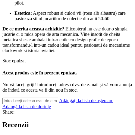
pilot.
Estetica:
Aspect robust si culori vii (rosu alb albastru) care
pastreaza stilul jucariilor de colectie din anii 50-60.
De ce merita aceasta achizitie?
Elicopterul nu este doar o simpla
jucarie ci o mica opera de arta mecanica. Vine insotit de cheita
metalica si este ambalat intr-o cutie cu design grafic de epoca
transformandu-l intr-un cadou ideal pentru pasionatii de mecanisme
clockwork si istoria aviatiei.
Stoc epuizat
Acest produs este în prezent epuizat.
Nu vă faceți griji! Introduceți adresa dvs. de e-mail și vă vom anunța
de îndată ce acesta va fi din nou în stoc.
Adăugați la lista de așteptare
Adaugă la lista de dorințe
Share:
Recenzii