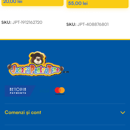
20,00
lei
55,00
lei
ADAUGĂ ÎN COȘ
ADAUGĂ ÎN COȘ
SKU:
JPT-1912162720
SKU:
JPT-408876801
Read more
Comenzi și cont