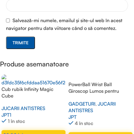
Salvează-mi numele, emailul și site-ul web în acest
navigator pentru data viitoare când o să comentez.
Produse asemanatoare
PowerBall Wrist Ball
Cub rubik Infinity Magic
Giroscop Lumos pentru
Cube
Antrenament Incheietura si
GADGETURI
,
JUCARII
Brat fara Baterii
JUCARII ANTISTRES
ANTISTRES
JPT1
JPT
1 în stoc
4 în stoc