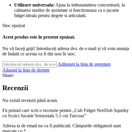
Utilizare universala:
Ajuta la imbunatatirea concentrarii, la
calmarea starilor de anxietate si functioneaza ca o jucarie
fidget ideala pentru degete si articulatii.
Stoc epuizat
Acest produs este în prezent epuizat.
Nu vă faceți griji! Introduceți adresa dvs. de e-mail și vă vom anunța
de îndată ce acesta va fi din nou în stoc.
Adăugați la lista de așteptare
Adaugă la lista de dorințe
Share:
Recenzii
Nu există recenzii până acum.
Fii primul care scrii o recenzie pentru „Cub Fidget NeeDoh Squishy
cu Scoici Jucarie Senzoriala 5.5 cm Turcoaz”
Adresa ta de email nu va fi publicată.
Câmpurile obligatorii sunt
marcate cu
*