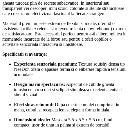
gheata turcoaz plin de secrete subacvatice. In interiorul sau
transparent vei descoperi mini scoici colorate si stelute stralucitoare
care creeaza un efect vizual fascinant la fiecare strangere.
Materialul premium este extrem de flexibil si moale, oferind o
rezistenta tactila excelenta si o revenire lenta (slow rebound) extrem
de satisfacatoare. Este accesoriul perfect pentru a-ti elibera mintea in
momentele incarcate de la birou sau pentru a oferi copiilor o
activitate senzoriala interactiva si linistitoare.
Specificatii si avantaje:
Experienta senzoriala premium:
Textura squishy densa tip
NeeDoh ofera o apasare ferma si o eliberare rapida a tensiunii
acumulate.
Design marin spectaculos:
Aspectul de cub de gheata
translucent cu scoici si sclipici stimuleaza excelent atentia si
simtul vizual.
Efect slow-rebound:
Dupa ce este complet comprimat in
mana, cubul isi recapata lent si elegant forma initiala.
Dimensiuni ideale:
Masoara 5.5 x 5.5 x 5.5 cm, fiind
compact, usor de tinut in palma si extrem de portabil.