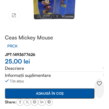
Faceți clic pentru a mări
Ceas Mickey Mouse
PRCK
JPT-1493677626
25,00
lei
Descriere
Informații suplimentare
1 în stoc
ADAUGĂ ÎN COȘ
Share: