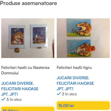
Produse asemanatoare
Felicitari hazlii cu Nasterea
Felicitari hazlii tigru
Domnului
JUCARII DIVERSE
,
JUCARII DIVERSE
,
FELICITARI HAIOASE
FELICITARI HAIOASE
JPT
,
JPT1
3 în stoc
JPT
,
JPT1
5 în stoc
15,00
lei
15,00
lei