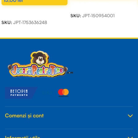
ADAUGĂ ÎN COȘ
ADAUGĂ ÎN COȘ
SKU:
JPT-150954001
SKU:
JPT-1753636248
Read more
Comenzi și cont
Informații utile