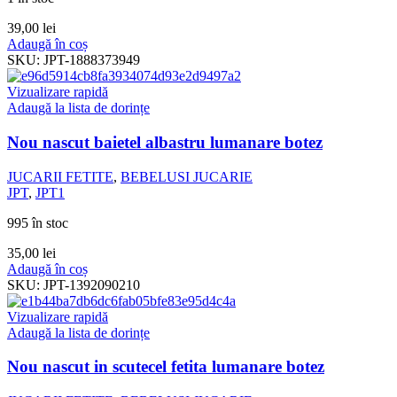
39,00
lei
Adaugă în coș
SKU:
JPT-1888373949
Vizualizare rapidă
Adaugă la lista de dorințe
Nou nascut baietel albastru lumanare botez
JUCARII FETITE
,
BEBELUSI JUCARIE
JPT
,
JPT1
995 în stoc
35,00
lei
Adaugă în coș
SKU:
JPT-1392090210
Vizualizare rapidă
Adaugă la lista de dorințe
Nou nascut in scutecel fetita lumanare botez