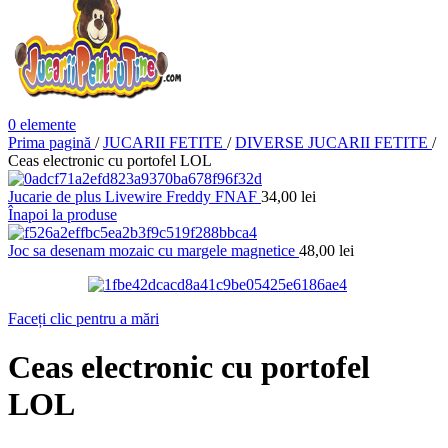
0
elemente
Prima pagină
/
JUCARII FETITE
/
DIVERSE JUCARII FETITE
/
Ceas electronic cu portofel LOL
Jucarie de plus Livewire Freddy FNAF
34,00
lei
Înapoi la produse
Joc sa desenam mozaic cu margele magnetice
48,00
lei
Faceți clic pentru a mări
Ceas electronic cu portofel
LOL