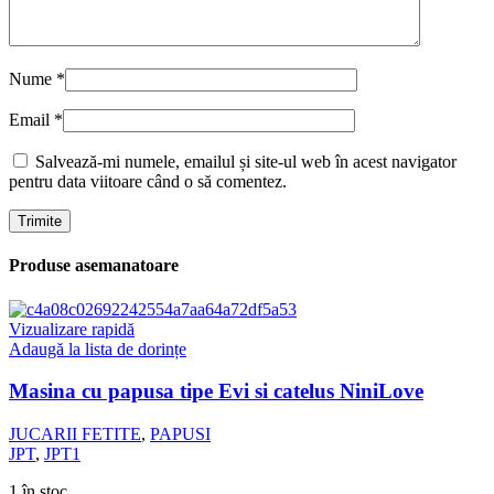
Nume
*
Email
*
Salvează-mi numele, emailul și site-ul web în acest navigator
pentru data viitoare când o să comentez.
Produse asemanatoare
Vizualizare rapidă
Adaugă la lista de dorințe
Masina cu papusa tipe Evi si catelus NiniLove
JUCARII FETITE
,
PAPUSI
JPT
,
JPT1
1 în stoc