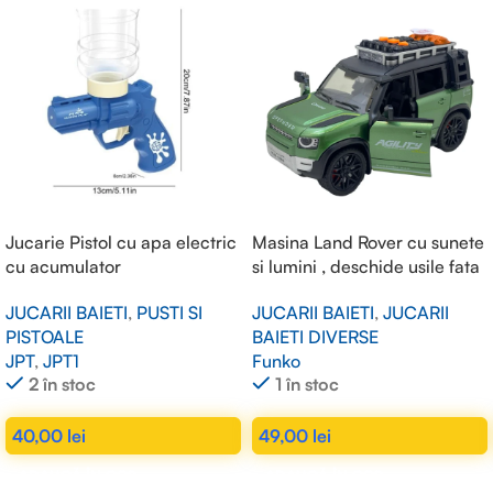
Jucarie Pistol cu apa electric
Masina Land Rover cu sunete
cu acumulator
si lumini , deschide usile fata
JUCARII BAIETI
,
PUSTI SI
JUCARII BAIETI
,
JUCARII
PISTOALE
BAIETI DIVERSE
JPT
,
JPT1
Funko
2 în stoc
1 în stoc
40,00
lei
49,00
lei
ADAUGĂ ÎN COȘ
ADAUGĂ ÎN COȘ