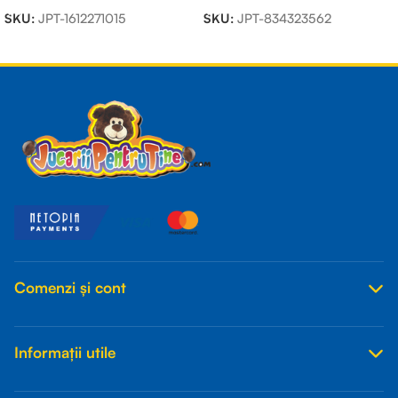
SKU:
JPT-1612271015
SKU:
JPT-834323562
Read more
Comenzi și cont
Informații utile