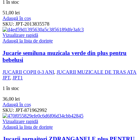
1 în stoc
51,00
lei
Adaugă în coș
SKU:
JPT-2013835578
Vizualizare rapidă
Adaugă la lista de dorințe
Jucarie semiluna muzicala verde din plus pentru
bebelusi
JUCARII COPII 0-3 ANI
,
JUCARII MUZICALE DE TRAS ATA
JPT
,
JPT1
1 în stoc
36,00
lei
Adaugă în coș
SKU:
JPT-871962992
Vizualizare rapidă
Adaugă la lista de dorințe
Jucarii zornaitori ZDRANGANELE plus PENTRU