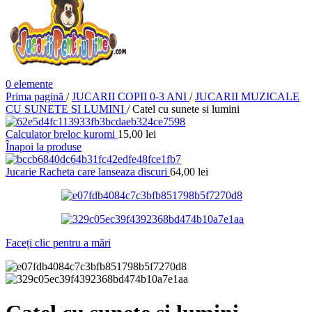
0
elemente
Prima pagină
/
JUCARII COPII 0-3 ANI
/
JUCARII MUZICALE
CU SUNETE SI LUMINI
/
Catel cu sunete si lumini
Calculator breloc kuromi
15,00
lei
Înapoi la produse
Jucarie Racheta care lanseaza discuri
64,00
lei
Faceți clic pentru a mări