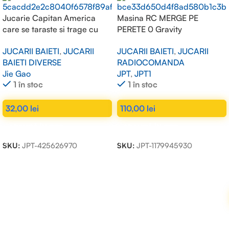
Jucarie Capitan America
Masina RC MERGE PE
care se taraste si trage cu
PERETE 0 Gravity
pusca
superclimber
JUCARII BAIETI
,
JUCARII
JUCARII BAIETI
,
JUCARII
BAIETI DIVERSE
RADIOCOMANDA
Jie Gao
JPT
,
JPT1
1 în stoc
1 în stoc
32,00
lei
110,00
lei
ADAUGĂ ÎN COȘ
ADAUGĂ ÎN COȘ
SKU:
JPT-425626970
SKU:
JPT-1179945930