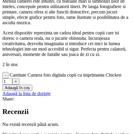
Meniul camerei este intuitiv, cu butoane mari si simboluri usor de
inteles, concepute pentru utilizatorii tineri. Pe langa fotografiere si
printare, camera ofera si alte functii distractive, precum jocuri
simple, efecte grafice pentru foto, rame ilustrate si posibilitatea de a
asculta muzica.
Acest dispozitiv reprezinta un cadou ideal pentru copii care isi
doresc o camera reala, nu o jucarie obisnuita. Incurajeaza
creativitatea, dezvolta imaginatia si introduce cei mici in lumea
tehnologiei intr-un mod accesibil si sigur. Perfecta pentru calatorii,
aniversari, momente de familie sau joaca de zi cu zi.
2 în stoc
Cantitate Camera foto digitala copii cu imprimanta Chicken
-
+
Adaugă în coș
Adaugă la lista de dorințe
Share:
Recenzii
Nu există recenzii până acum.