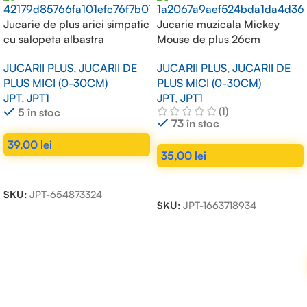
Jucarie de plus arici simpatic
Jucarie muzicala Mickey
cu salopeta albastra
Mouse de plus 26cm
JUCARII PLUS
,
JUCARII DE
JUCARII PLUS
,
JUCARII DE
PLUS MICI (0-30CM)
PLUS MICI (0-30CM)
JPT
,
JPT1
JPT
,
JPT1
(1)
5 în stoc
73 în stoc
39,00
lei
35,00
lei
ADAUGĂ ÎN COȘ
ADAUGĂ ÎN COȘ
SKU:
JPT-654873324
SKU:
JPT-1663718934