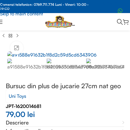
Comenzi
Comenzi telefonice:
0769.711.774
Luni - Vineri: 10:00 -
Skip to navigation
19:00
Whatsapp
Skip to main content
ă
/
JUCARII PLUS
/
JUCARII PLUS GEN NATIONAL GEOGRAPHIC
Faceți clic pentru a mări
Bursuc din plus de jucarie 27cm nat geo
Uni Toys
JPT-1620014681
79,00
lei
Descriere