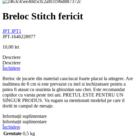
Breloc Stitch fericit
JPT
JPT1
JPT-1646228977
10,00
lei
Descriere
Descriere
Închidere
Breloc de jucarie din material cauciucat foarte placut la atingere. Are
inaltimea de 8 cm si este prevazut cu inel si inchizatoare pentru a
putea fi atasat cu usurinta la ghiozdan sau chei. Este recomandat
copiilor cu varsta peste trei ani. PRETUL ESTE PENTRU UN
SINGUR PRODUS. Va rugam sa mentionati modelul pe care il
doriti in campul de mesaje.
Informații suplimentare
Informații suplimentare
Închidere
Greutate
0,5 kg