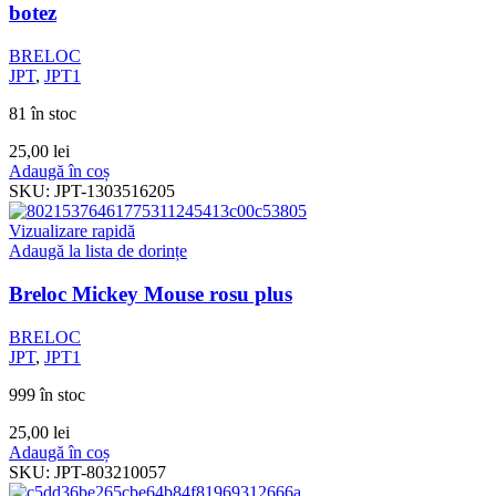
botez
BRELOC
JPT
,
JPT1
81 în stoc
25,00
lei
Adaugă în coș
SKU:
JPT-1303516205
Vizualizare rapidă
Adaugă la lista de dorințe
Breloc Mickey Mouse rosu plus
BRELOC
JPT
,
JPT1
999 în stoc
25,00
lei
Adaugă în coș
SKU:
JPT-803210057