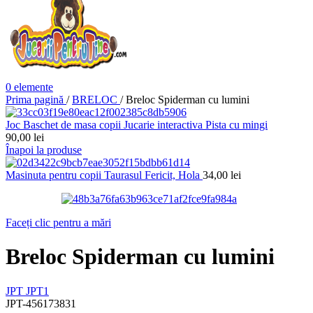
0
elemente
Prima pagină
/
BRELOC
/
Breloc Spiderman cu lumini
Joc Baschet de masa copii Jucarie interactiva Pista cu mingi
90,00
lei
Înapoi la produse
Masinuta pentru copii Taurasul Fericit, Hola
34,00
lei
Faceți clic pentru a mări
Breloc Spiderman cu lumini
JPT
JPT1
JPT-456173831