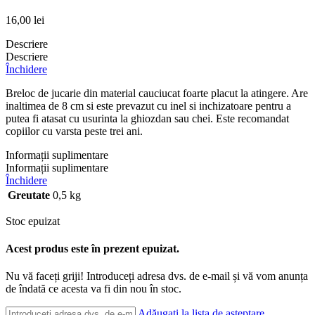
16,00
lei
Descriere
Descriere
Închidere
Breloc de jucarie din material cauciucat foarte placut la atingere. Are
inaltimea de 8 cm si este prevazut cu inel si inchizatoare pentru a
putea fi atasat cu usurinta la ghiozdan sau chei. Este recomandat
copiilor cu varsta peste trei ani.
Informații suplimentare
Informații suplimentare
Închidere
Greutate
0,5 kg
Stoc epuizat
Acest produs este în prezent epuizat.
Nu vă faceți griji! Introduceți adresa dvs. de e-mail și vă vom anunța
de îndată ce acesta va fi din nou în stoc.
Adăugați la lista de așteptare