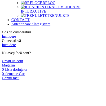
BRELOC
JUCARII
INTERACTIVE
TRENULETE
CONTACT
Autentificare / Înregistrare
Coș de cumpărături
Închidere
Conectați-vă
Închidere
Nu aveți încă cont?
Creați un cont
Magazin
0
Lista dorințelor
0
elemente
Cart
Contul meu