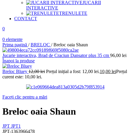
JUCARII
INTERACTIVE
TRENULETE
CONTACT
0
0
elemente
Prima pagină
/
BRELOC
/
Breloc oaia Shaun
Jucarie interactiva, Brad de Craciun Dansator plus 35 cm
96,00
lei
Înapoi la produse
Breloc Bluey
12,00
lei
Prețul inițial a fost: 12,00 lei.
10,00
lei
Prețul
curent este: 10,00 lei.
Faceți clic pentru a mări
Breloc oaia Shaun
JPT
JPT1
JPT-1363966478