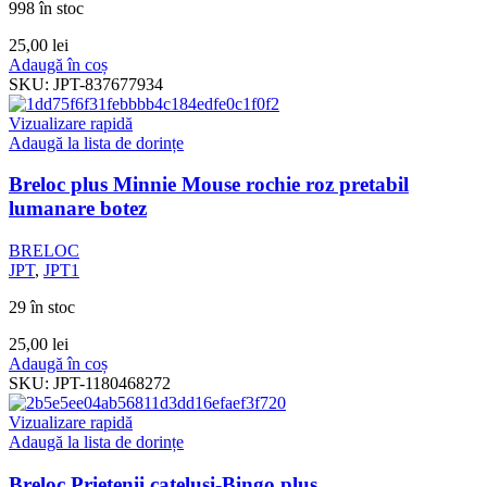
998 în stoc
25,00
lei
Adaugă în coș
SKU:
JPT-837677934
Vizualizare rapidă
Adaugă la lista de dorințe
Breloc plus Minnie Mouse rochie roz pretabil
lumanare botez
BRELOC
JPT
,
JPT1
29 în stoc
25,00
lei
Adaugă în coș
SKU:
JPT-1180468272
Vizualizare rapidă
Adaugă la lista de dorințe
Breloc Prietenii catelusi-Bingo plus