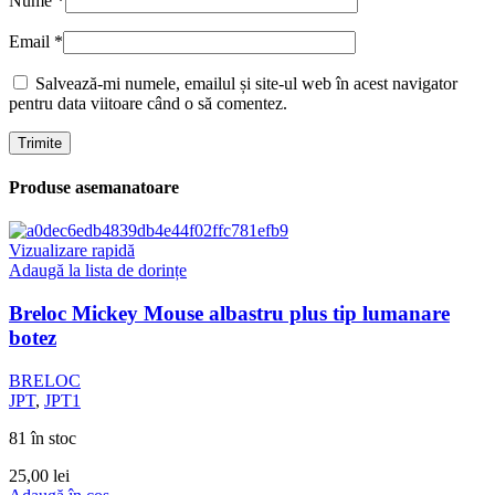
Nume
*
Email
*
Salvează-mi numele, emailul și site-ul web în acest navigator
pentru data viitoare când o să comentez.
Produse asemanatoare
Vizualizare rapidă
Adaugă la lista de dorințe
Breloc Mickey Mouse albastru plus tip lumanare
botez
BRELOC
JPT
,
JPT1
81 în stoc
25,00
lei