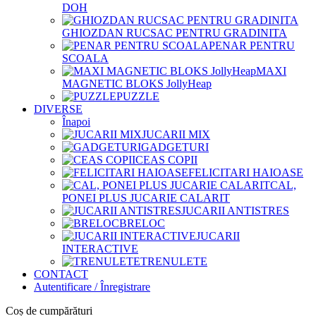
DOH
GHIOZDAN RUCSAC PENTRU GRADINITA
PENAR PENTRU
SCOALA
MAXI
MAGNETIC BLOKS JollyHeap
PUZZLE
DIVERSE
Înapoi
JUCARII MIX
GADGETURI
CEAS COPII
FELICITARI HAIOASE
CAL,
PONEI PLUS JUCARIE CALARIT
JUCARII ANTISTRES
BRELOC
JUCARII
INTERACTIVE
TRENULETE
CONTACT
Autentificare / Înregistrare
Coș de cumpărături