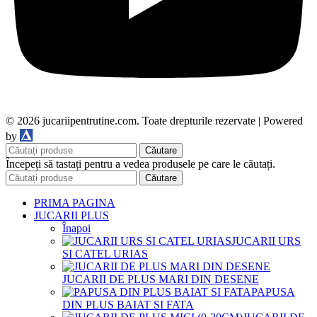
© 2026 jucariipentrutine.com. Toate drepturile rezervate | Powered
DDM
by
Căutare
Începeți să tastați pentru a vedea produsele pe care le căutați.
Căutare
PRIMA PAGINA
JUCARII PLUS
Înapoi
JUCARII URS
SI CATEL URIAS
JUCARII DE PLUS MARI DIN DESENE
PAPUSA
DIN PLUS BAIAT SI FATA