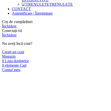
TRENULETE
CONTACT
Autentificare / Înregistrare
Coș de cumpărături
Închidere
Conectați-vă
Închidere
Nu aveți încă cont?
Creați un cont
Magazin
0
Lista dorințelor
0
elemente
Cart
Contul meu