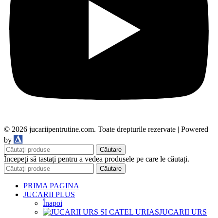
© 2026 jucariipentrutine.com. Toate drepturile rezervate | Powered
DDM
by
Căutare
Începeți să tastați pentru a vedea produsele pe care le căutați.
Căutare
PRIMA PAGINA
JUCARII PLUS
Înapoi
JUCARII URS