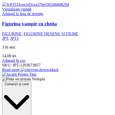
Vizualizare rapidă
Adaugă la lista de dorințe
Figurina vampir cu cheita
FIGURINE
,
FIGURINE DESENE SI FILME
JPT
,
JPT1
3 în stoc
14,00
lei
Adaugă în coș
SKU:
JPT-1293673857
Read more
Comenzi și cont