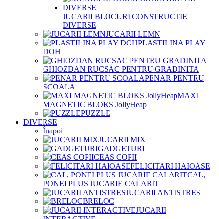
JUCARII BLOCURI CONSTRUCTIE
DIVERSE
JUCARII LEMN
PLASTILINA PLAY
DOH
GHIOZDAN RUCSAC PENTRU GRADINITA
PENAR PENTRU
SCOALA
MAXI
MAGNETIC BLOKS JollyHeap
PUZZLE
DIVERSE
Înapoi
JUCARII MIX
GADGETURI
CEAS COPII
FELICITARI HAIOASE
CAL,
PONEI PLUS JUCARIE CALARIT
JUCARII ANTISTRES
BRELOC
JUCARII
INTERACTIVE