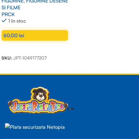
FIGURINE
,
FIGURINE DESENE
SI FILME
PRCK
1 în stoc
60,00
lei
ADAUGĂ ÎN COȘ
SKU:
JPT-1049177207
Read more