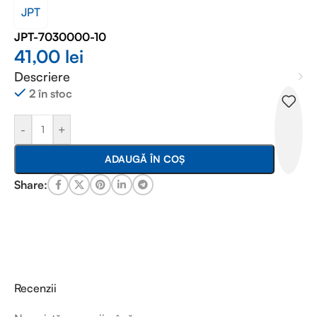
JPT
JPT-7030000-10
41,00
lei
Descriere
2 în stoc
-
+
ADAUGĂ ÎN COȘ
Share:
Recenzii