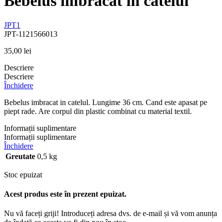
Bebelus imbracat in catelul
JPT1
JPT-1121566013
35,00
lei
Descriere
Descriere
Închidere
Bebelus imbracat in catelul. Lungime 36 cm. Cand este apasat pe
piept rade. Are corpul din plastic combinat cu material textil.
Informații suplimentare
Informații suplimentare
Închidere
Greutate
0,5 kg
Stoc epuizat
Acest produs este în prezent epuizat.
Nu vă faceți griji! Introduceți adresa dvs. de e-mail și vă vom anunța