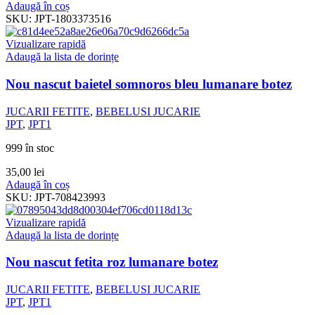
Adaugă în coș
SKU:
JPT-1803373516
Vizualizare rapidă
Adaugă la lista de dorințe
Nou nascut baietel somnoros bleu lumanare botez
JUCARII FETITE
,
BEBELUSI JUCARIE
JPT
,
JPT1
999 în stoc
35,00
lei
Adaugă în coș
SKU:
JPT-708423993
Vizualizare rapidă
Adaugă la lista de dorințe
Nou nascut fetita roz lumanare botez
JUCARII FETITE
,
BEBELUSI JUCARIE
JPT
,
JPT1