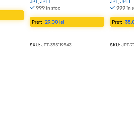
JPT
,
JPT1
JPT
,
JPT1
999 în stoc
999 în 
29,00
lei
35,
ADAUGĂ ÎN COȘ
ADAUGĂ Î
SKU:
JPT-355119543
SKU:
JPT-7