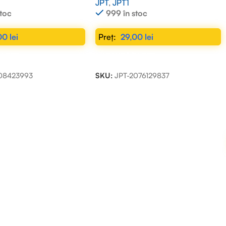
JPT
,
JPT1
stoc
999 în stoc
00
lei
29,00
lei
N COȘ
ADAUGĂ ÎN COȘ
08423993
SKU:
JPT-2076129837