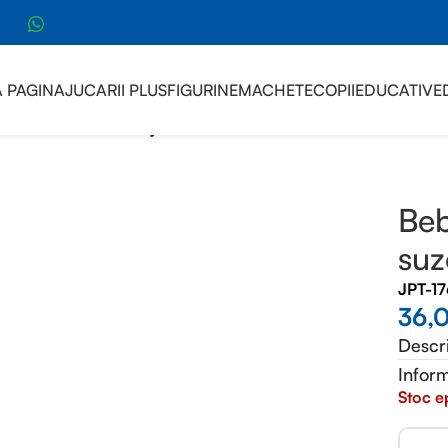
sApp
 PAGINA
JUCARII PLUS
FIGURINE
MACHETE
COPII
EDUCATIVE
 biberon si suzeta Cry – Minnie
Beb
suz
JPT-1
36,
Descr
Inform
Stoc e