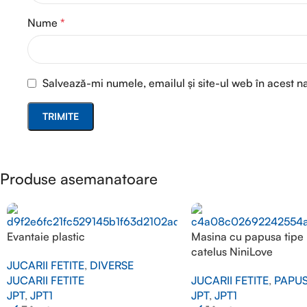
Nume
*
Salvează-mi numele, emailul și site-ul web în acest n
Produse asemanatoare
Evantaie plastic
Masina cu papusa tipe E
catelus NiniLove
JUCARII FETITE
,
DIVERSE
JUCARII FETITE
JUCARII FETITE
,
PAPUS
JPT
,
JPT1
JPT
,
JPT1