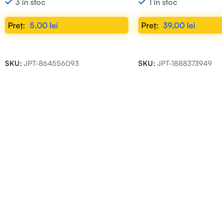
3 în stoc
1 în stoc
5,00
lei
39,00
lei
ADAUGĂ ÎN COȘ
ADAUGĂ ÎN COȘ
SKU:
JPT-864556093
SKU:
JPT-1888373949
Read more