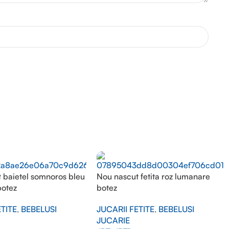
 baietel somnoros bleu
Nou nascut fetita roz lumanare
botez
botez
ETITE
,
BEBELUSI
JUCARII FETITE
,
BEBELUSI
JUCARIE