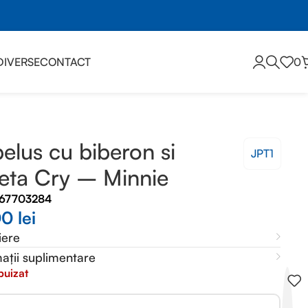
DIVERSE
CONTACT
0
elus cu biberon si
JPT1
eta Cry – Minnie
767703284
00
lei
iere
ații suplimentare
puizat