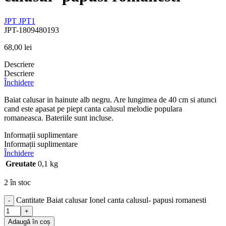
JPT
JPT1
JPT-1809480193
68,00
lei
Descriere
Descriere
Închidere
Baiat calusar in hainute alb negru. Are lungimea de 40 cm si atunci
cand este apasat pe piept canta calusul melodie populara
romaneasca. Bateriile sunt incluse.
Informații suplimentare
Informații suplimentare
Închidere
Greutate
0,1 kg
2 în stoc
Cantitate Baiat calusar Ionel canta calusul- papusi romanesti
-
+
Adaugă în coș