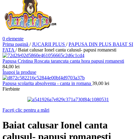
0
elemente
Prima pagină
/
JUCARII PLUS
/
PAPUSA DIN PLUS BAIAT SI
FATA
/
Baiat calusar Ionel canta calusul- papusi romanesti
Papusa Cristina Roscata tarancuta canta hora papusi romanesti
84,00
lei
Înapoi la produse
Papusa scolarita absolventa - canta in romana
39,00
lei
Fierbinte
Faceți clic pentru a mări
Baiat calusar Ionel canta
calusul- papusi romanesti