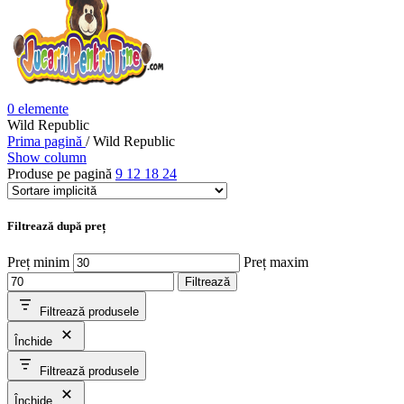
0
elemente
Wild Republic
Prima pagină
/
Wild Republic
Show column
Produse pe pagină
9
12
18
24
Filtrează după preț
Preț minim
Preț maxim
Filtrează
Filtrează produsele
Închide
Filtrează produsele
Închide