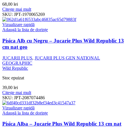
68,00
lei
Citește mai mult
SKU:
JPT-1970065269
Vizualizare rapidă
Adaugă la lista de dorințe
Pisica Alb cu Negru – Jucarie Plus Wild Republic 13
cm nat geo
JUCARII PLUS
,
JUCARII PLUS GEN NATIONAL
GEOGRAPHIC
Wild Republic
Stoc epuizat
39,00
lei
Citește mai mult
SKU:
JPT-2087074486
Vizualizare rapidă
Adaugă la lista de dorințe
Pisica Alba – Jucarie Plus Wild Republic 13 cm nat