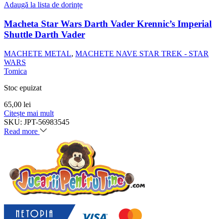
Adaugă la lista de dorințe
Macheta Star Wars Darth Vader Krennic’s Imperial
Shuttle Darth Vader
MACHETE METAL
,
MACHETE NAVE STAR TREK - STAR
WARS
Tomica
Stoc epuizat
65,00
lei
Citește mai mult
SKU:
JPT-56983545
Read more