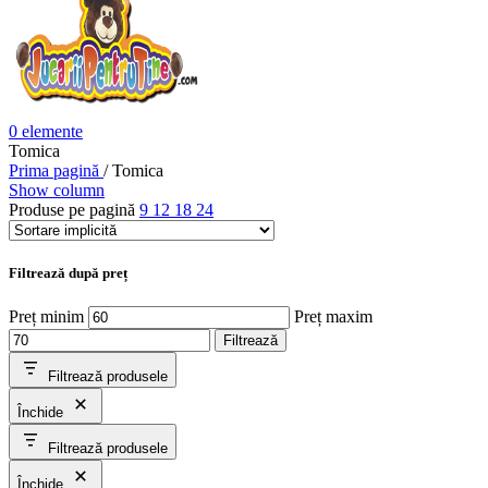
0
elemente
Tomica
Prima pagină
/
Tomica
Show column
Produse pe pagină
9
12
18
24
Filtrează după preț
Preț minim
Preț maxim
Filtrează
Filtrează produsele
Închide
Filtrează produsele
Închide