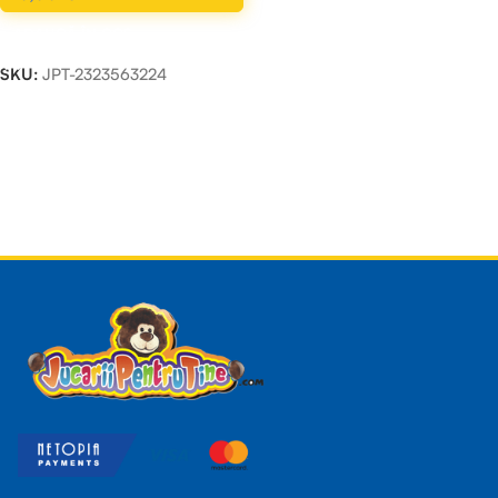
ADAUGĂ ÎN COȘ
SKU:
JPT-2323563224
Read more