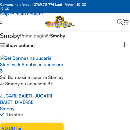
Comenzi
Comenzi telefonice:
0769.711.774
Luni - Vineri: 10:00 -
Skip to navigation
19:00
Whatsapp
Skip to main content
Smoby
Prima pagină
/
Smoby
Show column
Set Bormasina Jucarie Stanley
Jr Smoby cu accesorii 3+
JUCARII BAIETI
,
JUCARII
BAIETI DIVERSE
Smoby
1 în stoc
90,00
lei