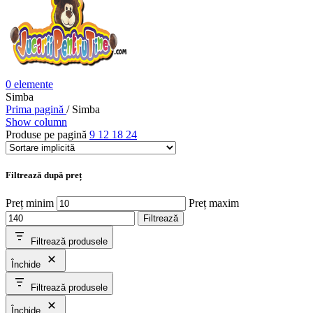
0
elemente
Simba
Prima pagină
/
Simba
Show column
Produse pe pagină
9
12
18
24
Filtrează după preț
Preț minim
Preț maxim
Filtrează
Filtrează produsele
Închide
Filtrează produsele
Închide