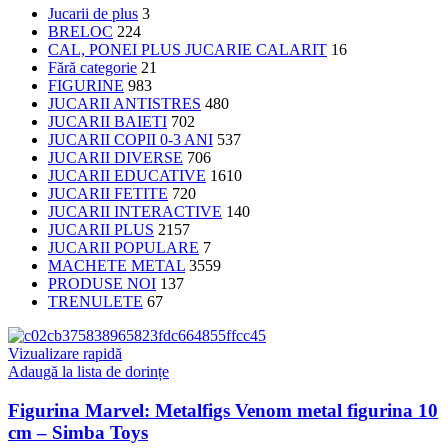
Jucarii de plus
3
BRELOC
224
CAL, PONEI PLUS JUCARIE CALARIT
16
Fără categorie
21
FIGURINE
983
JUCARII ANTISTRES
480
JUCARII BAIETI
702
JUCARII COPII 0-3 ANI
537
JUCARII DIVERSE
706
JUCARII EDUCATIVE
1610
JUCARII FETITE
720
JUCARII INTERACTIVE
140
JUCARII PLUS
2157
JUCARII POPULARE
7
MACHETE METAL
3559
PRODUSE NOI
137
TRENULETE
67
Vizualizare rapidă
Adaugă la lista de dorințe
Figurina Marvel: Metalfigs Venom metal figurina 10
cm – Simba Toys