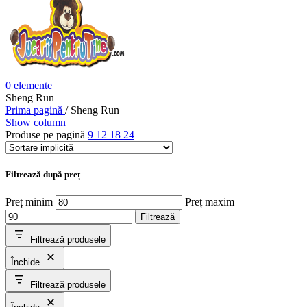
0
elemente
Sheng Run
Prima pagină
/
Sheng Run
Show column
Produse pe pagină
9
12
18
24
Filtrează după preț
Preț minim
Preț maxim
Filtrează
Filtrează produsele
Închide
Filtrează produsele