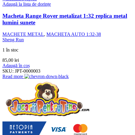
Adaugă la lista de dorințe
Macheta Range Rover metalizat 1:32 replica metal
lumini sunete
MACHETE METAL
,
MACHETA AUTO 1:32-38
Sheng Run
1 în stoc
85,00
lei
Adaugă în coș
SKU:
JPT-0000003
Read more