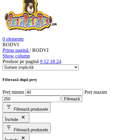
0
elemente
RODVI
Prima pagină
/
RODVI
Show column
Produse pe pagină
9
12
18
24
Filtrează după preț
Preț minim
Preț maxim
Filtrează
Filtrează produsele
Închide
Filtrează produsele