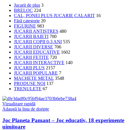
Jucarii de plus
3
BRELOC
224
CAL, PONEI PLUS JUCARIE CALARIT
16
Fără categorie
20
FIGURINE
983
JUCARII ANTISTRES
480
JUCARII BAIETI
700
JUCARII COPII 0-3 ANI
535
JUCARII DIVERSE
706
JUCARII EDUCATIVE
1602
JUCARII FETITE
720
JUCARII INTERACTIVE
140
JUCARII PLUS
2157
JUCARII POPULARE
7
MACHETE METAL
3548
PRODUSE NOI
137
TRENULETE
67
Vizualizare rapidă
Adaugă la lista de dorințe
Joc Planeta Pamant – Joc educativ, 18 experimente
uimitoare