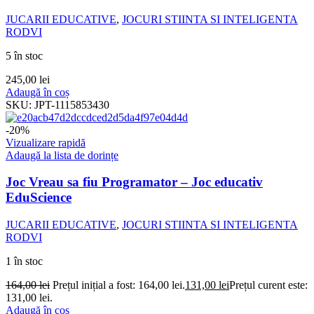
JUCARII EDUCATIVE
,
JOCURI STIINTA SI INTELIGENTA
RODVI
5 în stoc
245,00
lei
Adaugă în coș
SKU:
JPT-1115853430
-20%
Vizualizare rapidă
Adaugă la lista de dorințe
Joc Vreau sa fiu Programator – Joc educativ
EduScience
JUCARII EDUCATIVE
,
JOCURI STIINTA SI INTELIGENTA
RODVI
1 în stoc
164,00
lei
Prețul inițial a fost: 164,00 lei.
131,00
lei
Prețul curent este:
131,00 lei.
Adaugă în coș