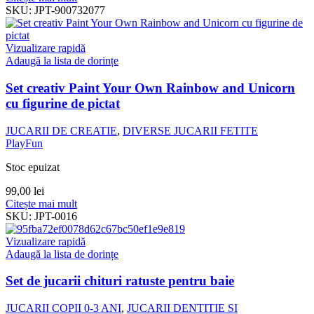
SKU:
JPT-900732077
Vizualizare rapidă
Adaugă la lista de dorințe
Set creativ Paint Your Own Rainbow and Unicorn
cu figurine de pictat
JUCARII DE CREATIE
,
DIVERSE JUCARII FETITE
PlayFun
Stoc epuizat
99,00
lei
Citește mai mult
SKU:
JPT-0016
Vizualizare rapidă
Adaugă la lista de dorințe
Set de jucarii chituri ratuste pentru baie
JUCARII COPII 0-3 ANI
,
JUCARII DENTITIE SI