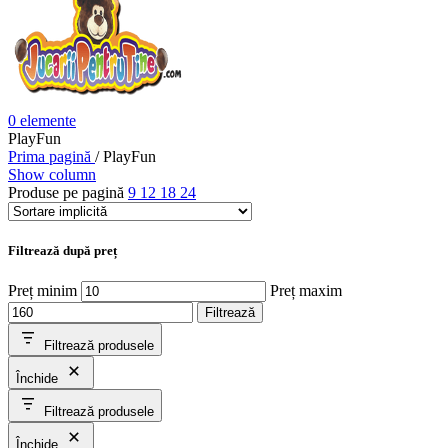
0
elemente
PlayFun
Prima pagină
/
PlayFun
Show column
Produse pe pagină
9
12
18
24
Filtrează după preț
Preț minim
Preț maxim
Filtrează
Filtrează produsele
Închide
Filtrează produsele
Închide