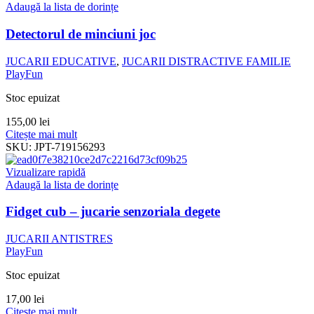
Adaugă la lista de dorințe
Detectorul de minciuni joc
JUCARII EDUCATIVE
,
JUCARII DISTRACTIVE FAMILIE
PlayFun
Stoc epuizat
155,00
lei
Citește mai mult
SKU:
JPT-719156293
Vizualizare rapidă
Adaugă la lista de dorințe
Fidget cub – jucarie senzoriala degete
JUCARII ANTISTRES
PlayFun
Stoc epuizat
17,00
lei
Citește mai mult