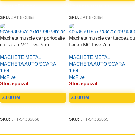
ADAUGĂ ÎN COȘ
CITEȘTE MAI MULT
SKU:
JPT-543355
SKU:
JPT-543356
Macheta muscle car portocalie
Macheta muscle car turcoaz cu
cu flacari MC Five 7cm
flacari MC Five 7cm
MACHETE METAL
,
MACHETE METAL
,
MACHETA AUTO SCARA
MACHETA AUTO SCARA
1:64
1:64
McFive
McFive
Stoc epuizat
Stoc epuizat
30,00
lei
30,00
lei
CITEȘTE MAI MULT
CITEȘTE MAI MULT
SKU:
JPT-54335658
SKU:
JPT-54335655
Read more