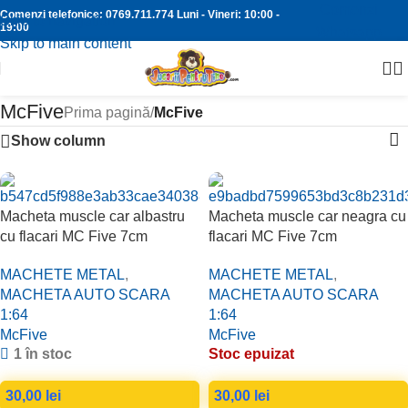
Comenzi
Comenzi telefonice:
0769.711.774
Luni - Vineri: 10:00 -
Skip to navigation
19:00
Whatsapp
Skip to main content
McFive
Prima pagină
/
McFive
Show column
Macheta muscle car albastru
Macheta muscle car neagra cu
cu flacari MC Five 7cm
flacari MC Five 7cm
MACHETE METAL
,
MACHETE METAL
,
MACHETA AUTO SCARA
MACHETA AUTO SCARA
1:64
1:64
McFive
McFive
1 în stoc
Stoc epuizat
30,00
lei
30,00
lei