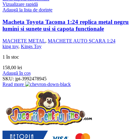
Vizualizare rapidă
Adaugă la lista de dorințe
Macheta Toyota Tacoma 1:24 replica metal negru
lumini si sunete usi si capota functionale
MACHETE METAL
,
MACHETE AUTO SCARA 1:24
king toy
,
Kings Toy
1 în stoc
158,00
lei
Adaugă în coș
SKU:
jpt-3992478945
Read more