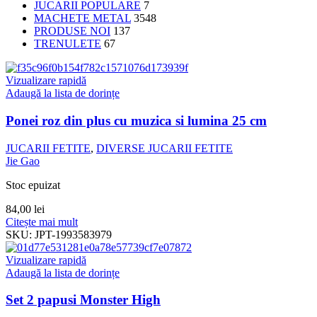
JUCARII POPULARE
7
MACHETE METAL
3548
PRODUSE NOI
137
TRENULETE
67
Vizualizare rapidă
Adaugă la lista de dorințe
Ponei roz din plus cu muzica si lumina 25 cm
JUCARII FETITE
,
DIVERSE JUCARII FETITE
Jie Gao
Stoc epuizat
84,00
lei
Citește mai mult
SKU:
JPT-1993583979
Vizualizare rapidă
Adaugă la lista de dorințe
Set 2 papusi Monster High