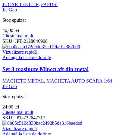
JUCARII FETITE
,
PAPUSI
Jie Gao
Stoc epuizat
40,00
lei
Citește mai mult
SKU:
JPT-2128046908
Vizualizare rapidă
Adaugă la lista de dorințe
Set 3 masinute Minecraft din metal
MACHETE METAL
,
MACHETA AUTO SCARA 1:64
Jie Gao
Stoc epuizat
24,00
lei
Citește mai mult
SKU:
JPT-732647717
Vizualizare rapidă
Adaugă la lista de dorințe