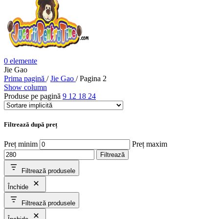
0
elemente
Jie Gao
Prima pagină
/
Jie Gao
/
Pagina 2
Show column
Produse pe pagină
9
12
18
24
Filtrează după preț
Preț minim
Preț maxim
Filtrează
Filtrează produsele
Închide
Filtrează produsele