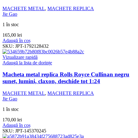
MACHETE METAL
,
MACHETE REPLICA
Jie Gao
1 în stoc
165,00
lei
Adaugă în coș
SKU:
JPT-1792128432
Vizualizare rapidă
Adaugă la lista de dorințe
Macheta metal replica Rolls Royce Cullinan negru
sunet, lumini, claxon, deschide tot 1:24
MACHETE METAL
,
MACHETE REPLICA
Jie Gao
1 în stoc
170,00
lei
Adaugă în coș
SKU:
JPT-145370245