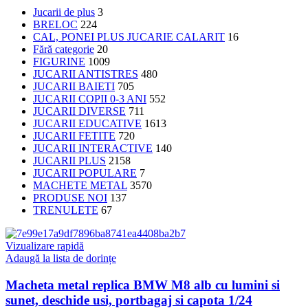
Jucarii de plus
3
BRELOC
224
CAL, PONEI PLUS JUCARIE CALARIT
16
Fără categorie
20
FIGURINE
1009
JUCARII ANTISTRES
480
JUCARII BAIETI
705
JUCARII COPII 0-3 ANI
552
JUCARII DIVERSE
711
JUCARII EDUCATIVE
1613
JUCARII FETITE
720
JUCARII INTERACTIVE
140
JUCARII PLUS
2158
JUCARII POPULARE
7
MACHETE METAL
3570
PRODUSE NOI
137
TRENULETE
67
Vizualizare rapidă
Adaugă la lista de dorințe
Macheta metal replica BMW M8 alb cu lumini si
sunet, deschide usi, portbagaj si capota 1/24