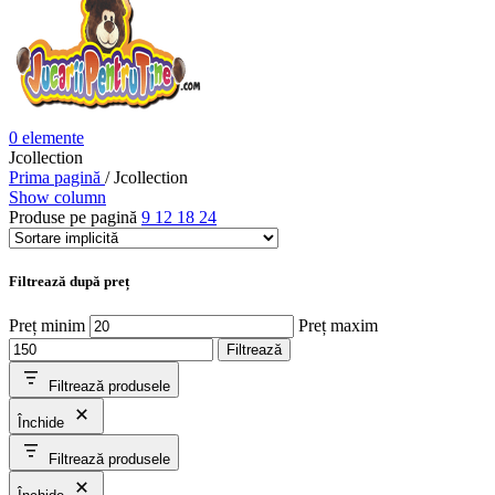
0
elemente
Jcollection
Prima pagină
/
Jcollection
Show column
Produse pe pagină
9
12
18
24
Filtrează după preț
Preț minim
Preț maxim
Filtrează
Filtrează produsele
Închide
Filtrează produsele