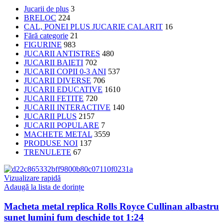
Jucarii de plus
3
BRELOC
224
CAL, PONEI PLUS JUCARIE CALARIT
16
Fără categorie
21
FIGURINE
983
JUCARII ANTISTRES
480
JUCARII BAIETI
702
JUCARII COPII 0-3 ANI
537
JUCARII DIVERSE
706
JUCARII EDUCATIVE
1610
JUCARII FETITE
720
JUCARII INTERACTIVE
140
JUCARII PLUS
2157
JUCARII POPULARE
7
MACHETE METAL
3559
PRODUSE NOI
137
TRENULETE
67
Vizualizare rapidă
Adaugă la lista de dorințe
Macheta metal replica Rolls Royce Cullinan albastru
sunet lumini fum deschide tot 1:24