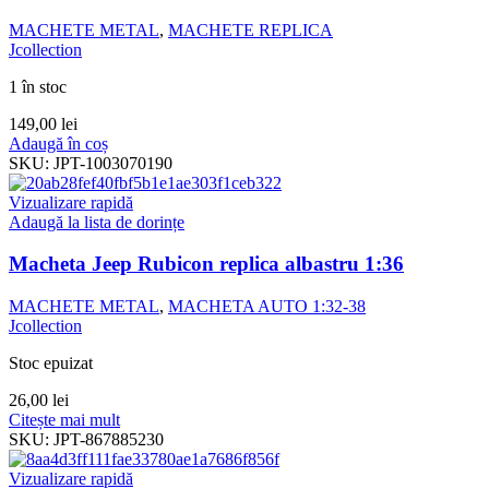
MACHETE METAL
,
MACHETE REPLICA
Jcollection
1 în stoc
149,00
lei
Adaugă în coș
SKU:
JPT-1003070190
Vizualizare rapidă
Adaugă la lista de dorințe
Macheta Jeep Rubicon replica albastru 1:36
MACHETE METAL
,
MACHETA AUTO 1:32-38
Jcollection
Stoc epuizat
26,00
lei
Citește mai mult
SKU:
JPT-867885230
Vizualizare rapidă