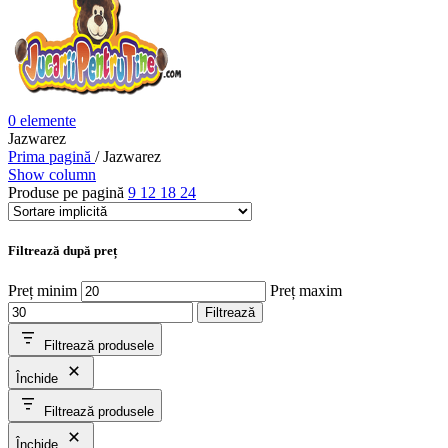
0
elemente
Jazwarez
Prima pagină
/
Jazwarez
Show column
Produse pe pagină
9
12
18
24
Filtrează după preț
Preț minim
Preț maxim
Filtrează
Filtrează produsele
Închide
Filtrează produsele
Închide