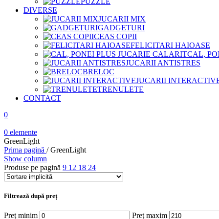
PUZZLE
DIVERSE
JUCARII MIX
GADGETURI
CEAS COPII
FELICITARI HAIOASE
CAL, PO
JUCARII ANTISTRES
BRELOC
JUCARII INTERACTIV
TRENULETE
CONTACT
0
0
elemente
GreenLight
Prima pagină
/
GreenLight
Show column
Produse pe pagină
9
12
18
24
Filtrează după preț
Preț minim
Preț maxim