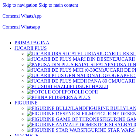
Skip to navigation
Skip to main content
Comenzi telefonice:
0769.711.774
Luni - Vineri: 10:00 - 19:00
Comenzi WhatsApp
Comenzi telefonice:
0769.711.774
Luni - Vineri: 10:00 - 19:00
Comenzi Whatsapp
PRIMA PAGINA
JUCARII PLUS
JUCARII URS SI
JUCARII
PAPUSA DIN
JUCARII DE P
JUCARII
PLUSURI HAZLII
FOTOLII COPII
PERNA PLUS
FIGURINE
FIGURINE BULLYLA
FIGURINE DESEN
FIGURINE GA
FIGURINE STAR WARS
MACHETE