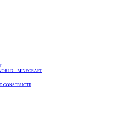
T
WORLD – MINECRAFT
E CONSTRUCTII