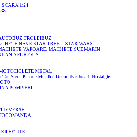
SCARA 1:24
38
AUTOBUZ TROLEIBUZ
CHETE NAVE STAR TREK – STAR WARS
MACHETE VAPOARE, MACHETE SUBMARIN
T AND FURIOUS
MOTOCICLETE METAL
Tac Signs Placute Metalice Decorative Jucarii Nostalgie
MOTO
NA POMPIERI
TI DIVERSE
ADIOCOMANDA
RII FETITE