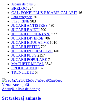
Jucarii de plus
3
BRELOC
224
CAL, PONEI PLUS JUCARIE CALARIT
16
Fără categorie
20
FIGURINE
983
JUCARII ANTISTRES
480
JUCARII BAIETI
700
JUCARII COPII 0-3 ANI
537
JUCARII DIVERSE
706
JUCARII EDUCATIVE
1610
JUCARII FETITE
720
JUCARII INTERACTIVE
140
JUCARII PLUS
2157
JUCARII POPULARE
7
MACHETE METAL
3548
PRODUSE NOI
137
TRENULETE
67
Vizualizare rapidă
Adaugă la lista de dorințe
Set traforaj animale