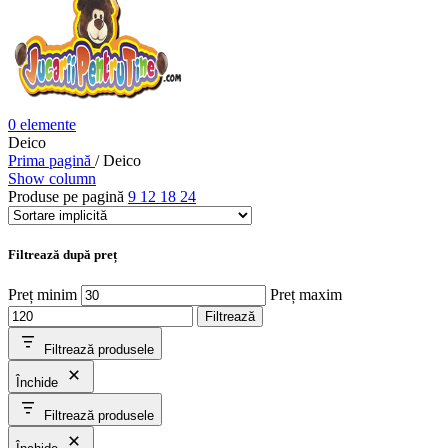
0
elemente
Deico
Prima pagină
/
Deico
Show column
Produse pe pagină
9
12
18
24
Filtrează după preț
Preț minim
Preț maxim
Filtrează
Filtrează produsele
Închide
Filtrează produsele