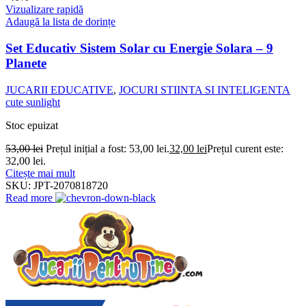
Vizualizare rapidă
Adaugă la lista de dorințe
Set Educativ Sistem Solar cu Energie Solara – 9
Planete
JUCARII EDUCATIVE
,
JOCURI STIINTA SI INTELIGENTA
cute sunlight
Stoc epuizat
53,00
lei
Prețul inițial a fost: 53,00 lei.
32,00
lei
Prețul curent este:
32,00 lei.
Citește mai mult
SKU:
JPT-2070818720
Read more