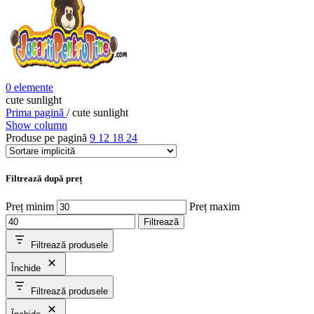
0
elemente
cute sunlight
Prima pagină
/
cute sunlight
Show column
Produse pe pagină
9
12
18
24
Filtrează după preț
Preț minim
Preț maxim
Filtrează
Filtrează produsele
Închide
Filtrează produsele