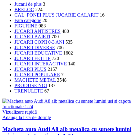
Jucarii de plus
3
BRELOC
224
CAL, PONEI PLUS JUCARIE CALARIT
16
Fără categorie
20
FIGURINE
983
JUCARII ANTISTRES
480
JUCARII BAIETI
700
JUCARII COPII 0-3 ANI
535
JUCARII DIVERSE
706
JUCARII EDUCATIVE
1602
JUCARII FETITE
720
JUCARII INTERACTIVE
140
JUCARII PLUS
2157
JUCARII POPULARE
7
MACHETE METAL
3548
PRODUSE NOI
137
TRENULETE
67
Vizualizare rapidă
Adaugă la lista de dorințe
Macheta auto Audi A8 alb metalica cu sunete lumini