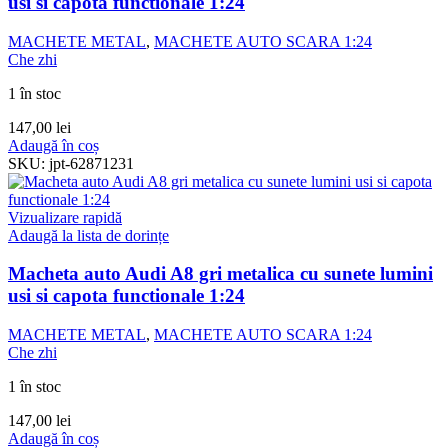
usi si capota functionale 1:24
MACHETE METAL
,
MACHETE AUTO SCARA 1:24
Che zhi
1 în stoc
147,00
lei
Adaugă în coș
SKU:
jpt-62871231
Vizualizare rapidă
Adaugă la lista de dorințe
Macheta auto Audi A8 gri metalica cu sunete lumini
usi si capota functionale 1:24
MACHETE METAL
,
MACHETE AUTO SCARA 1:24
Che zhi
1 în stoc
147,00
lei
Adaugă în coș