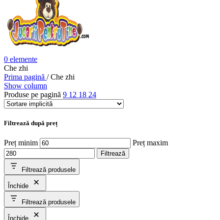
0
elemente
Che zhi
Prima pagină
/
Che zhi
Show column
Produse pe pagină
9
12
18
24
Filtrează după preț
Preț minim
Preț maxim
Filtrează
Filtrează produsele
Închide
Filtrează produsele
Închide